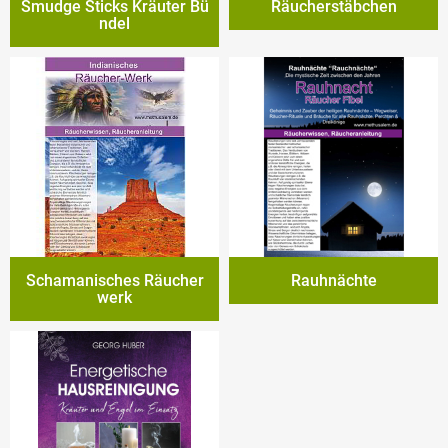
Smudge Sticks Kräuter Bü
Räucherstäbchen
ndel
Schamanisches Räucher
Rauhnächte
werk