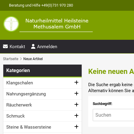
Beratung und Hilfe +49(0)731 970 280
Kontakt
Anmelden
Startseite
Neue Artikel
Keine neuen A
Kategorien
Klangschalen
Die Suche ergab keine 
Alternativ können Sie 
Nahrungsergänzung
Suchbegriff:
Räucherwerk
Schmuck
Steine & Wassersteine