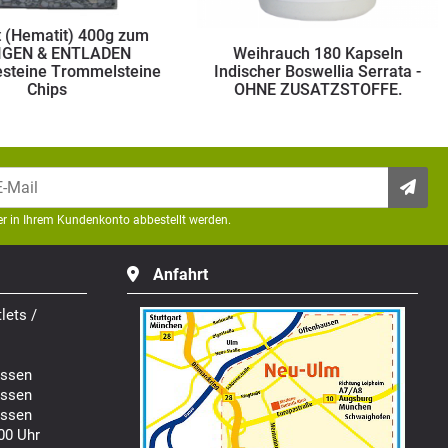
Weihrauch 180 Kapseln
Indischer Boswellia Serrata -
Bergkristall Ladesteine
OHNE ZUSATZSTOFFE.
►Reinigen & Aufladen 2
der in Ihrem Kundenkonto abbestellt werden.
Anfahrt
lets /
ssen
ssen
ssen
00 Uhr