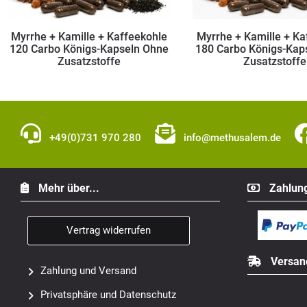
ohle
Myrrhe + Kamille + Kaffeekohle
Myrrhe + Kamil
Ohne
180 Carbo Königs-Kapseln Ohne
360 Carbo Kön
Zusatzstoffe
Zusat
+49(0)731 970 280
info@methusalem.de
Mehr über...
Zahlung
Vertrag widerrufen
Versan
Zahlung und Versand
Privatsphäre und Datenschutz