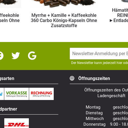
Hämatit (Hematit) 400g zum
le + Kaffeekohle
REINIGEN & ENTLADEN
igs-Kapseln Ohne
►Entladesteine Trommelsteine
zstoffe
Chips
Der Newsletter kann jederzeit hier o
sarten
Öffnungszeiten
Öffnungszeiten des Out
Ladengeschäft
Montag geschlo
dpartner
Dienstag geschlo
Mittwoch geschlo
Donnerstag 9.00 - 18.