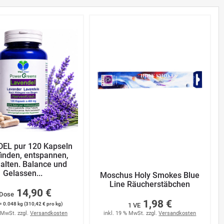
EL pur 120 Kapseln
inden, entspannen,
alten. Balance und
Gelassen...
Moschus Holy Smokes Blue
Line Räucherstäbchen
14,90 €
 Dose
1,98 €
= 0.048 kg (310,42 € pro kg)
1 VE
% MwSt. zzgl.
Versandkosten
inkl. 19 % MwSt. zzgl.
Versandkosten