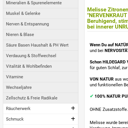
Mineralien & Spurenelemente
Melisse Zitrone
Muskel & Gelenke
"NERVENKRAUT
Beruhigend, sti
Nerven & Entspannung
bei innerer UN
Nieren & Blase
Wenn Du auf NATÜ
Säure Basen Haushalt & PH Wert
und bei
NERVOSIT
Verdauung & Stoffwechsel
Schon HILDEGARD
Vitalität & Wohlbefinden
für guten Schlaf, z
Vitamine
VON NATUR
aus wo
und funktionellen B
Wechseljahre
✔
100% NATUR PU
Zellschutz & Freie Radikale
Räucherwerk
OHNE Zusatzstoffe.
Schmuck
Melisse wurde ber