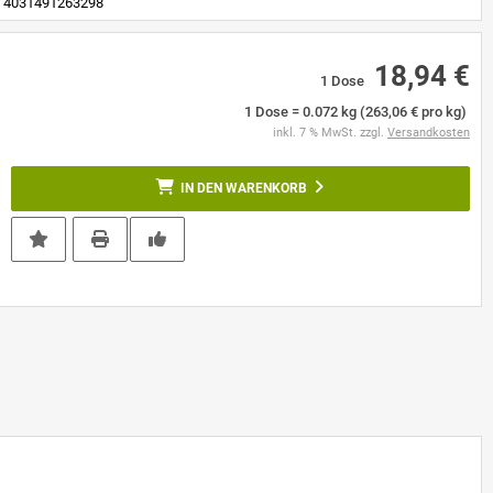
4031491263298
18,94 €
1 Dose
1 Dose = 0.072 kg (263,06 € pro kg)
inkl. 7 % MwSt. zzgl.
Versandkosten
IN DEN WARENKORB