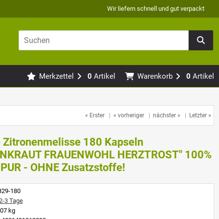
Wir liefern schnell und gut verpackt
Merkzettel
0
Artikel
Warenkorb
0
Artikel
« Erster
|
« vorheriger
|
nächster »
|
Letzter »
 Zitronenmelisse 180 Kapseln
ENKRAUT FRAUENWOHL HERZTROST" 100%
PUR - OHNE Zusatzstoffe!
329-180
2-3 Tage
07 kg