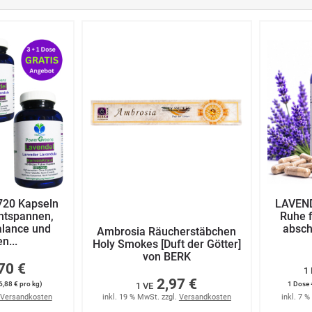
720 Kapseln
LAVEND
entspannen,
Ruhe f
alance und
absch
Ambrosia Räucherstäbchen
n...
Holy Smokes [Duft der Götter]
von BERK
70 €
1
2,97 €
6,88 € pro kg)
1 Dose 
1 VE
Versandkosten
inkl. 19 % MwSt. zzgl.
Versandkosten
inkl. 7 