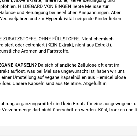
stem, Abwehrkräfte, innere Ruhe, Nervenberuhigung und
pfohlen. HILDEGARD VON BINGEN liebte Melisse zur
Balance und Beruhigung bei nervlichen Anspannungen. Aber
Wechseljahren und zur Hyperaktivität neigende Kinder lieben
 ZUSATZSTOFFE. OHNE FÜLLSTOFFE. Nicht chemisch
disiert oder extrahiert (KEIN Extrakt, nicht aus Extrakt).
ünstliche Aromen und Farbstoffe.
VEGANE KAPSELN?
Da sich pflanzliche Zellulose oft erst im
rakt auflöst, was bei Melisse ungewünscht ist, haben wir uns
u einer Umstellung auf vegane Kapselhüllen aus Hemicellulose
ilder. Unsere Kapseln sind aus Gelatine. Abgefüllt in
ahrungsergänzungsmittel sind kein Ersatz für eine ausgewogene u
 Verzehrmenge darf nicht überschritten werden. Kühl, trocken und l