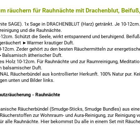
m räuchern für Rauhnächte mit Drachenblut, Beifuß,
hite SAGE). 1x Sage in DRACHENBLUT (Harz) getränkt. Je 10-12cm. 
reinigung und die Rauhnächte.
2cm. Schützt die Seele, wirkt entspannend und beruhigend. Beifuß w
geräuchert ►Warmer krautiger Duft.
cm. Zeder gehört zu den besten Räuchermitteln zur energetischen 
 ►Balsamisch ätherischer Duft.
 Holz 10-12cm. Für Rauhnächte und zur Raumreinigung, Meditation 
h balsamischer Duft.
AL Räucherbündel aus kontrollierter Herkunft. 100% Natur pur. Kei
en unten und Bilder links.
hutzräucherung - Rauhnächte
anische Räucherbündel (Smudge-Sticks, Smudge Bundles) aus eine
 Räucherstoffen zur Wohnraum- und Aura-Reinigung, zur Reinigung
ür alle Rauhnächte. Hier bekommst Du alle in einem Set mit Räuche