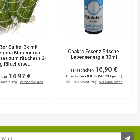
ßer Salbei 3x mit
Chakra Essenz Frische
tgras Mariengras
Lebensenergie 30ml
gras zum räuchern 6-
lg Räucherse...
16,90 €
1 Fläschchen
14,97 €
1 Fläschchen = 0.03 ltr (563,33 € pro ltr)
 Set
% MwSt. zzgl.
Versandkosten
inkl. 19 % MwSt. zzgl.
Versandkosten