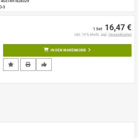
4031491828329
0-3
16,47 €
1 Set
inkl. 19 % MwSt. zzgl.
Versandkosten
IN DEN WARENKORB