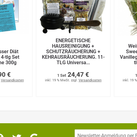
ENERGETISCHE
HAUSREINIGUNG +
Wei
sser Diät
SCHUTZRÄUCHERUNG +
Swee
4-tlg Set
KEHRAUSRÄUCHERUNG. 11-
Vanille
ne 300g
TLG Universa...
t
90 €
24,47 €
1 Set
1
.
Versandkosten
inkl. 19 % MwSt. zzgl.
Versandkosten
inkl. 19 