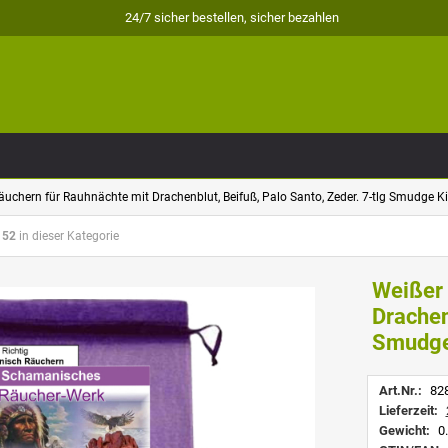
24/7 sicher bestellen, sicher bezahlen
äuchern für Rauhnächte mit Drachenblut, Beifuß, Palo Santo, Zeder. 7-tlg Smudge K
 52
in dieser Kategorie
Weißer 
Drachen
Smudge
Art.Nr.:
82
Lieferzeit:
Gewicht:
0.