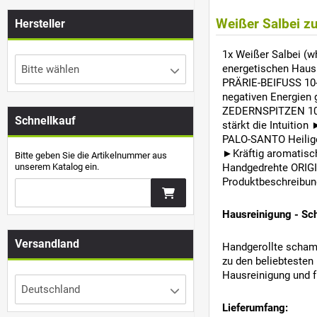
Weißer Salbei zu
Hersteller
1x Weißer Salbei (w
energetischen Haus
Bitte wählen
PRÄRIE-BEIFUSS 10-1
negativen Energien 
ZEDERNSPITZEN 10-12
Schnellkauf
stärkt die Intuition
PALO-SANTO Heiliges
►Kräftig aromatisc
Bitte geben Sie die Artikelnummer aus
unserem Katalog ein.
Handgedrehte ORIGIN
Produktbeschreibung
Hausreinigung - Sc
Versandland
Handgerollte scham
zu den beliebtesten
Hausreinigung und f
Deutschland
Lieferumfang: