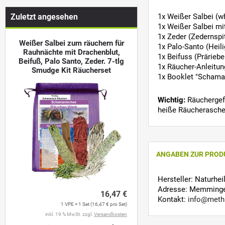
Zuletzt angesehen
1x Weißer Salbei (wh
1x Weißer Salbei mit
1x Zeder (Zedernspit
Weißer Salbei zum räuchern für
1x Palo-Santo (Heil
Rauhnächte mit Drachenblut,
1x Beifuss (Präriebe
Beifuß, Palo Santo, Zeder. 7-tlg
1x Räucher-Anleitun
Smudge Kit Räucherset
1x Booklet "Schama
Wichtig:
Räuchergefä
heiße Räucherasche
ANGABEN ZUR PROD
Hersteller: Naturhe
Adresse: Memminger
16,47 €
Kontakt:
info@meth
1 VPE = 1 Set (16,47 € pro Set)
inkl. 19 % MwSt. zzgl.
Versandkosten