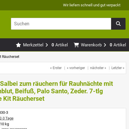
Wir liefern schnell und gut verpackt
Merkzettel
0
Artikel
Warenkorb
0
Artikel
it Räucherset
« Erster
|
« vorheriger
|
nächster »
|
Letzter »
Salbei zum räuchern für Rauhnächte mit
blut, Beifuß, Palo Santo, Zeder. 7-tlg
 Kit Räucherset
830-3
2-3 Tage
10 kg