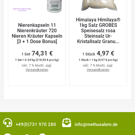
Himalaya Himilaya®
Nierenkapseln 11
1kg Salz GROBES
Nierenkräuter 720
Speisesalz rosa
Nieren Kräuter Kapseln
Steinsalz Ur-
[3 + 1 Dose Bonus]
Kristallsalz Granu...
74,31 €
4,97 €
1 Set
1 Stück
1 Set = 0.34 kg (218,56 € pro kg)
1 Stück = 1 kg (4,97 € pro kg)
inkl. 7 % MwSt. zzgl.
inkl. 7 % MwSt. zzgl.
Versandkosten
Versandkosten
+49(0)731 970 280
info@methusalem.de