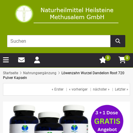
0
0
Startseite
Nahrungsergänzung
Löwenzahn Wurzel Dandelion Root 720
Pulver Kapseln
« Erster
|
« vorheriger
|
nächster »
|
Letzter »