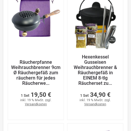
Hexenkessel
Räucherpfanne
Gusseisen
Weihrauchbrenner 9cm
Weihrauchbrenner &
Ø Räuchergefäß zum
Räuchergefäß in
räuchern für jedes
EINEM 8-tlg
Räucherwe...
Räucherset zu...
19,50 €
34,90 €
1 Set
1 Set
inkl. 19 % MwSt. zzgl.
inkl. 19 % MwSt. zzgl.
Versandkosten
Versandkosten