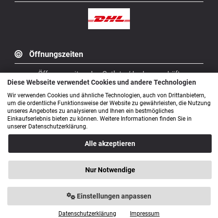
Öffnungszeiten
Öffnungszeiten des Outlets / Ladengeschäft
Diese Webseite verwendet Cookies und andere Technologien
Montag geschlossen
Wir verwenden Cookies und ähnliche Technologien, auch von Drittanbietern,
Dienstag geschlossen
um die ordentliche Funktionsweise der Website zu gewährleisten, die Nutzung
unseres Angebotes zu analysieren und Ihnen ein bestmögliches
Mittwoch geschlossen
Einkaufserlebnis bieten zu können. Weitere Informationen finden Sie in
Donnerstag 9.00 - 18.00 Uhr
unserer Datenschutzerklärung.
Freitag 9.00 - 18.00 Uhr
Samstag 9.00 - 14.00 Uhr
Alle akzeptieren
Bürozeiten: Mo. - Fr. von 9.00 - 16.00 Uhr
Nur Notwendige
Anfahrt
Einstellungen anpassen
Datenschutzerklärung
Impressum