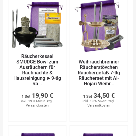
Räucherkessel
SMUDGE Bowl zum
Weihrauchbrenner
Ausräuchern für
Räucherstövchen
Rauhnächte &
Räuchergefäß 7-tlg
Hausreinigung ►9-tlg
Räucherset mit Al-
Ra...
Hojari Weihr...
19,90 €
34,50 €
1 Set
1 Set
inkl. 19 % MwSt. zzgl.
inkl. 19 % MwSt. zzgl.
Versandkosten
Versandkosten