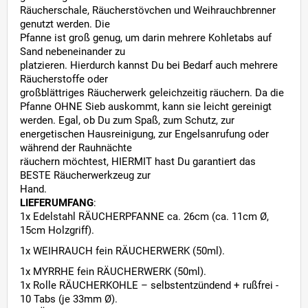
Räucherschale, Räucherstövchen und Weihrauchbrenner
genutzt werden. Die
Pfanne ist groß genug, um darin mehrere Kohletabs auf
Sand nebeneinander zu
platzieren. Hierdurch kannst Du bei Bedarf auch mehrere
Räucherstoffe oder
großblättriges Räucherwerk geleichzeitig räuchern. Da die
Pfanne OHNE Sieb auskommt, kann sie leicht gereinigt
werden. Egal, ob Du zum Spaß, zum Schutz, zur
energetischen Hausreinigung, zur Engelsanrufung oder
während der Rauhnächte
räuchern möchtest, HIERMIT hast Du garantiert das
BESTE Räucherwerkzeug zur
Hand.
LIEFERUMFANG
:
1x Edelstahl RÄUCHERPFANNE ca. 26cm (ca. 11cm Ø,
15cm Holzgriff).
1x WEIHRAUCH fein RÄUCHERWERK (50ml).
1x MYRRHE fein RÄUCHERWERK (50ml).
1x Rolle RÄUCHERKOHLE – selbstentzündend + rußfrei -
10 Tabs (je 33mm Ø).