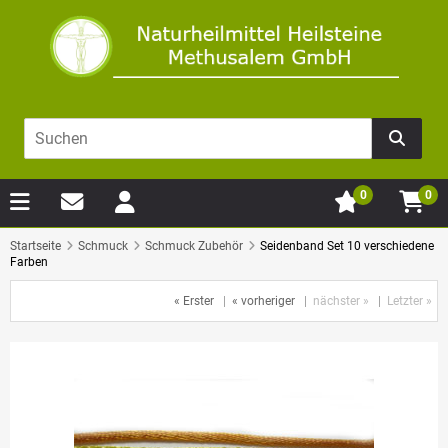
0
0
Startseite
Schmuck
Schmuck Zubehör
Seidenband Set 10 verschiedene
Farben
« Erster
|
« vorheriger
|
nächster »
|
Letzter »