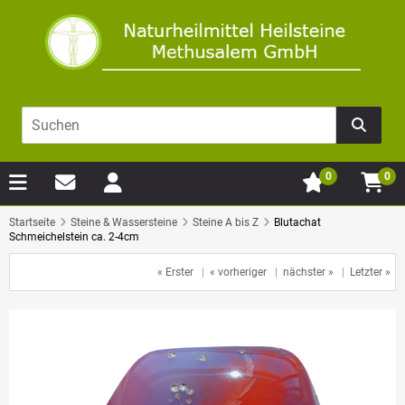
0
0
Startseite
Steine & Wassersteine
Steine A bis Z
Blutachat
Schmeichelstein ca. 2-4cm
« Erster
|
« vorheriger
|
nächster »
|
Letzter »