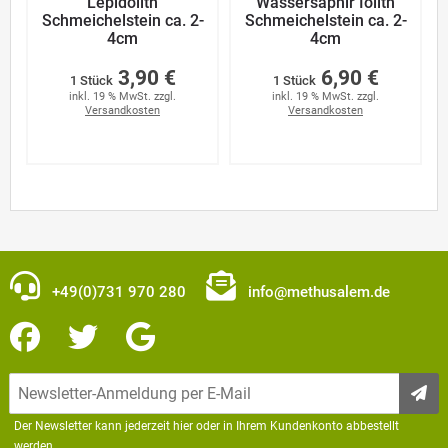
Lepidolith
Wassersaphir Iolith
Schmeichelstein ca. 2-
Schmeichelstein ca. 2-
4cm
4cm
3,90 €
6,90 €
1 Stück
1 Stück
inkl. 19 % MwSt. zzgl.
inkl. 19 % MwSt. zzgl.
Versandkosten
Versandkosten
+49(0)731 970 280
info@methusalem.de
Der Newsletter kann jederzeit hier oder in Ihrem Kundenkonto abbestellt
werden.