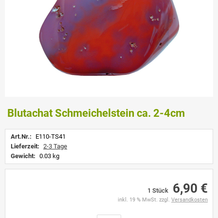
Blutachat Schmeichelstein ca. 2-4cm
Art.Nr.:
E110-TS41
Lieferzeit:
2-3 Tage
Gewicht:
0.03 kg
6,90 €
1 Stück
inkl. 19 % MwSt. zzgl.
Versandkosten