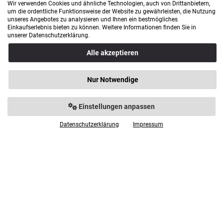
Wir verwenden Cookies und ähnliche Technologien, auch von Drittanbietern,
Dienstag geschlossen
um die ordentliche Funktionsweise der Website zu gewährleisten, die Nutzung
Mittwoch geschlossen
unseres Angebotes zu analysieren und Ihnen ein bestmögliches
Donnerstag 9.00 - 18.00 Uhr
Einkaufserlebnis bieten zu können. Weitere Informationen finden Sie in
Freitag 9.00 - 18.00 Uhr
unserer Datenschutzerklärung.
Samstag 9.00 - 14.00 Uhr
Alle akzeptieren
Bürozeiten: Mo. - Fr. von 9.00 - 16.00 Uhr
Nur Notwendige
Anfahrt
Einstellungen anpassen
Datenschutzerklärung
Impressum