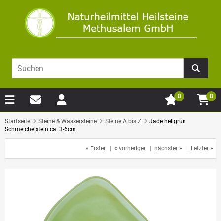
0
0
Startseite
Steine & Wassersteine
Steine A bis Z
Jade hellgrün
Schmeichelstein ca. 3-6cm
« Erster
|
« vorheriger
|
nächster »
|
Letzter »