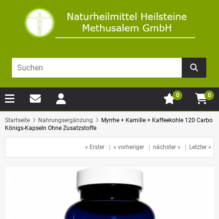
0
0
Startseite
Nahrungsergänzung
Myrrhe + Kamille + Kaffeekohle 120 Carbo
Königs-Kapseln Ohne Zusatzstoffe
« Erster
|
« vorheriger
|
nächster »
|
Letzter »