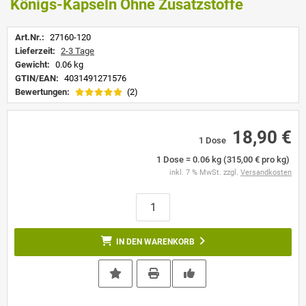
Königs-Kapseln Ohne Zusatzstoffe
Art.Nr.:
27160-120
Lieferzeit:
2-3 Tage
Gewicht:
0.06 kg
GTIN/EAN:
4031491271576
Bewertungen:
(2)
18,90 €
1 Dose
1 Dose = 0.06 kg (315,00 € pro kg)
inkl. 7 % MwSt. zzgl.
Versandkosten
IN DEN WARENKORB