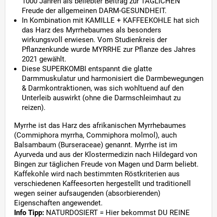
1000 Jahren als beliebter Beitrag zur TÄGLICHEN
Freude der allgemeinen DARM-GESUNDHEIT.
In Kombination mit KAMILLE + KAFFEEKOHLE hat sich
das Harz des Myrrhebaumes als besonders
wirkungsvoll erwiesen. Vom Studienkreis der
Pflanzenkunde wurde MYRRHE zur Pflanze des Jahres
2021 gewählt.
Diese SUPERKOMBI entspannt die glatte
Darmmuskulatur und harmonisiert die Darmbewegungen
& Darmkontraktionen, was sich wohltuend auf den
Unterleib auswirkt (ohne die Darmschleimhaut zu
reizen).
Myrrhe ist das Harz des afrikanischen Myrrhebaumes
(Commiphora myrrha, Commiphora molmol), auch
Balsambaum (Burseraceae) genannt. Myrrhe ist im
Ayurveda und aus der Klostermedizin nach Hildegard von
Bingen zur täglichen Freude von Magen und Darm beliebt.
Kaffekohle wird nach bestimmten Röstkriterien aus
verschiedenen Kaffeesorten hergestellt und traditionell
wegen seiner aufsaugenden (absorbierenden)
Eigenschaften angewendet.
Info Tipp:
NATURDOSIERT = Hier bekommst DU REINE