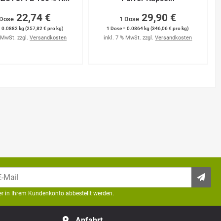
22,74 €
29,90 €
 Dose
1 Dose
 0.0882 kg (257,82 € pro kg)
1 Dose = 0.0864 kg (346,06 € pro kg)
% MwSt. zzgl.
Versandkosten
inkl. 7 % MwSt. zzgl.
Versandkosten
der in Ihrem Kundenkonto abbestellt werden.
Anfahrt