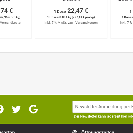
,74 €
22,47 €
1 Dose
1
42,95 € pro kg)
1 Dose = 0.081 kg (277,41 € pro kg)
1 Dose =
Versandkosten
inkl. 7 % MwSt. zzgl.
Versandkosten
inkl. 7 
Der Newsletter kann jederzeit hier o
sarten
Öffnungszeiten