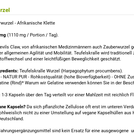
rzel
wurzel - Afrikanische Klette
0 mg
(1110 mg / Portion / Tag).
Devils Claw, von afrikanischen Medizinmännern auch Zauberwurzel gen
r allgemeinen Agilität und Mobilität. Teufelskralle wird traditione
toffwechsel und einer leichtfüßigen Beweglichkeit geschätzt.
gredients:
Teufelskralle Wurzel (Harpagophytum procumbens).
 NATUR PUR - Rohkostqualität (hohe Bioverfügbarkeit) - OHNE Zusat
atine (Rind)* Warum wir Gelatine verwenden können Sie in der Besc
:
1-3 Kapseln über den Tag verteilt vor einer Mahlzeit mit reichlich 
ane Kapseln?
Da sich pflanzliche Zellulose oft erst im unteren Ver
wohlweislich nicht zu einer Umstellung auf vegane Kapselhüllen aus
 Deutschland.
ahrungsergänzungsmittel sind kein Ersatz für eine ausgewogene u