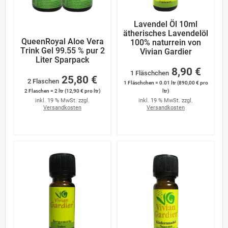
Lavendel Öl 10ml
ätherisches Lavendelöl
QueenRoyal Aloe Vera
100% naturrein von
Trink Gel 99.55 % pur 2
Vivian Gardier
Liter Sparpack
8,90 €
1 Fläschchen
25,80 €
2 Flaschen
1 Fläschchen = 0.01 ltr (890,00 € pro
2 Flaschen = 2 ltr (12,90 € pro ltr)
ltr)
inkl. 19 % MwSt. zzgl.
inkl. 19 % MwSt. zzgl.
Versandkosten
Versandkosten