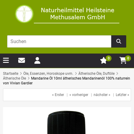
0
0
Startseite
Öle, Essenzen, Horoskope uvm.
Ätherische Öle, Duftöle
Ätherische Öle
Mandarine Öl 10ml ätherisches Mandarinenöl 100% naturrein
von Vivian Gardier
« Erster
|
« vorheriger
|
nächster »
|
Letzter »