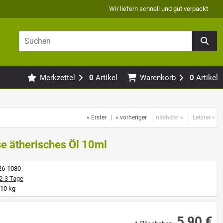
Wir liefern schnell und gut verpackt
Merkzettel
0
Artikel
Warenkorb
0
Artikel
« Erster
|
« vorheriger
|
nächster »
|
Letzter »
e ätherisches Öl 10ml
26-1080
2-3 Tage
10 kg
5,90 €