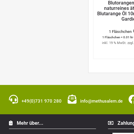
Blutorange
naturreines ä
Blutarange Öl 10
Gardi
1 Fläschchen
1 Fläschchen = 0.01 ltr 
inkl. 19 % MwSt. zzgl
+49(0)731 970 280
info@methusalem.de
Mehr über...
Zahlung