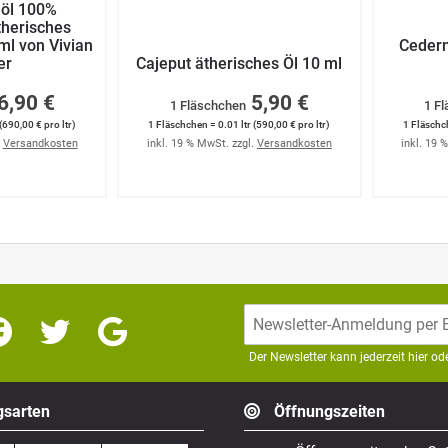
nöl 100%
therisches
ml von Vivian
Cedern
er
Cajeput ätherisches Öl 10 ml
6,90 €
5,90 €
1 Fläschchen
1 F
(690,00 € pro ltr)
1 Fläschchen = 0.01 ltr (590,00 € pro ltr)
1 Fläschch
.
Versandkosten
inkl. 19 % MwSt. zzgl.
Versandkosten
inkl. 19 
Der Newsletter kann jederzeit hier o
sarten
Öffnungszeiten