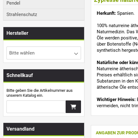
Pendel
Herkunft:
Spanien.
Strahlenschutz
100% naturreine äthe
Naturmedizin. Das W
Hersteller
Öle werden positive
über Botenstoffe (Ne
synthetisch hergest
Bitte wählen
Natürliche oder kün
Naturreine ätherisc
Preises erhältlich 
Schnellkauf
Substanzen in den K
ätherische Öle ents
Bitte geben Sie die Artikelnummer aus
unserem Katalog ein.
Wichtiger Hinweis:
B
vermeiden, nicht tr
Versandland
ANGABEN ZUR PROD