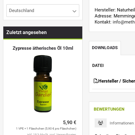
Hersteller: Naturhe
Deutschland
Adresse: Memminger
Kontakt:
info@meth
Zuletzt angesehen
DOWNLOADS
Zypresse ätherisches Öl 10ml
DATEI
Hersteller / Siche
BEWERTUNGEN
5,90 €
Informationen
1 VPE = 1 Fläschchen (5,90 € pro Fläschchen)
inkl. 19 % MwSt. zzgl.
Versandkosten