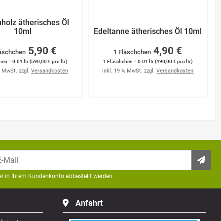
holz ätherisches Öl
10ml
Edeltanne ätherisches Öl 10ml
5,90 €
4,90 €
läschchen
1 Fläschchen
en = 0.01 ltr (590,00 € pro ltr)
1 Fläschchen = 0.01 ltr (490,00 € pro ltr)
% MwSt. zzgl.
Versandkosten
inkl. 19 % MwSt. zzgl.
Versandkosten
der in Ihrem Kundenkonto abbestellt werden.
Anfahrt