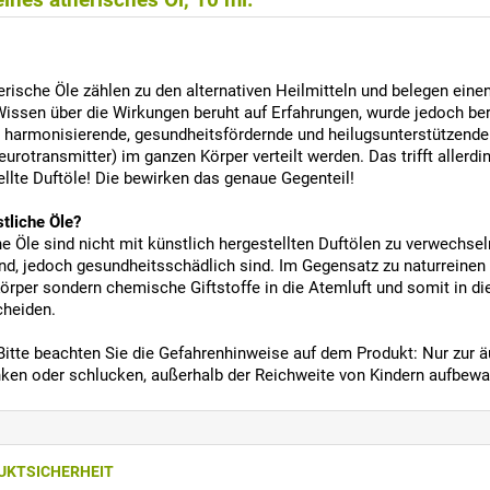
rische Öle zählen zu den alternativen Heilmitteln und belegen einen
issen über die Wirkungen beruht auf Erfahrungen, wurde jedoch be
, harmonisierende, gesundheitsfördernde und heilugsunterstützende
urotransmitter) im ganzen Körper verteilt werden. Das trifft allerdi
ellte Duftöle! Die bewirken das genaue Gegenteil!
stliche Öle?
he Öle sind nicht mit künstlich hergestellten Duftölen zu verwechse
sind, jedoch gesundheitsschädlich sind. Im Gegensatz zu naturreinen
örper sondern chemische Giftstoffe in die Atemluft und somit in di
cheiden.
itte beachten Sie die Gefahrenhinweise auf dem Produkt: Nur zur
inken oder schlucken, außerhalb der Reichweite von Kindern aufbewah
UKTSICHERHEIT