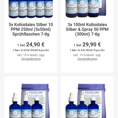
5x Kolloidales Silber 10
3x 100ml Kolloidales
PPM 250ml (5x50ml)
Silber & Spray 50 PPM
Sprühflaschen 7-tlg
(300ml) 7-tlg
24,90 €
29,90 €
1 Set
1 Set
1 Set = 0.25 ltr (99,60 € pro ltr)
1 Set = 0.3 ltr (99,67 € pro ltr)
inkl. 19 % MwSt. zzgl.
inkl. 19 % MwSt. zzgl.
Versandkosten
Versandkosten