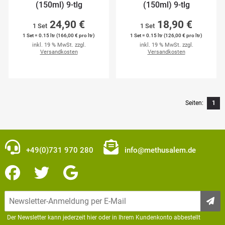
(150ml) 9-tlg
(150ml) 9-tlg
24,90 €
18,90 €
1 Set
1 Set
1 Set = 0.15 ltr (166,00 € pro ltr)
1 Set = 0.15 ltr (126,00 € pro ltr)
inkl. 19 % MwSt. zzgl.
inkl. 19 % MwSt. zzgl.
Versandkosten
Versandkosten
Seiten:
1
+49(0)731 970 280
info@methusalem.de
Der Newsletter kann jederzeit hier oder in Ihrem Kundenkonto abbestellt