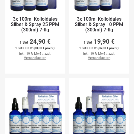
3x 100ml Kolloidales
3x 100ml Kolloidales
Silber & Spray 25 PPM
Silber & Spray 10 PPM
(300ml) 7-tlg
(300ml) 7-tlg
24,90 €
19,90 €
1 Set
1 Set
1 Set = 0.3 ltr (83,00 € pro ltr)
1 Set = 0.3 ltr (66,33 € pro ltr)
inkl. 19 % MwSt. zzgl.
inkl. 19 % MwSt. zzgl.
Versandkosten
Versandkosten