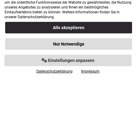
um die ordentliche Funktionsweise der Website zu gewährleisten, die Nutzung
Dienstag geschlossen
unseres Angebotes zu analysieren und Ihnen ein bestmögliches
Mittwoch geschlossen
Einkaufserlebnis bieten zu können. Weitere Informationen finden Sie in
Donnerstag 9.00 - 18.00 Uhr
unserer Datenschutzerklärung.
Freitag 9.00 - 18.00 Uhr
Alle akzeptieren
Samstag 9.00 - 14.00 Uhr
Bürozeiten: Mo. - Fr. von 9.00 - 16.00 Uhr
Nur Notwendige
Anfahrt
Einstellungen anpassen
Datenschutzerklärung
Impressum