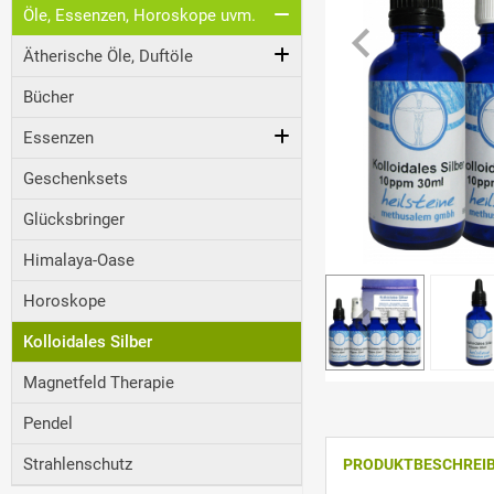
Öle, Essenzen, Horoskope uvm.
Ätherische Öle, Duftöle
Bücher
Essenzen
Geschenksets
Glücksbringer
Himalaya-Oase
Horoskope
Kolloidales Silber
Magnetfeld Therapie
Pendel
Strahlenschutz
PRODUKTBESCHREI