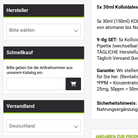
5x 30ml Kolloidales
Hersteller
5x 30ml (150ml) KOL
von atomarer bis Na
Bitte wählen
9-tlg SET:
5x Kolloi
Pipette (wechselbar
TÄGLICHE Herstellun
Schnellkauf
Täglich Versand (ke
Bitte geben Sie die Artikelnummer aus
Garantie:
Wir stelle
unserem Katalog ein.
für Sie her. (Revital
*PPM = Konzentrati
25mg, 50ppm = 50mg
Sicherheitshinweis:
Versandland
Nahrungsergänzungs
Deutschland
ANGABEN ZUR PROD