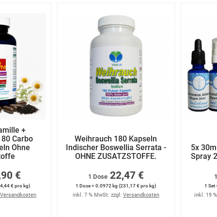
amille +
180 Carbo
Weihrauch 180 Kapseln
eln Ohne
Indischer Boswellia Serrata -
5x 30ml
toffe
OHNE ZUSATZSTOFFE.
Spray 2
,90 €
22,47 €
1 Dose
1
4,44 € pro kg)
1 Dose = 0.0972 kg (231,17 € pro kg)
1 Set 
Versandkosten
inkl. 7 % MwSt. zzgl.
Versandkosten
inkl. 19 