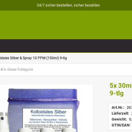
24/7 sicher bestellen, sicher bezahlen
idales Silber & Spray 10 PPM (150ml) 9-tlg
14
in dieser Kategorie
5x 30ml
9-tlg
Art.Nr.:
26
Lieferzeit:
Gewicht:
0.
GTIN/EAN: