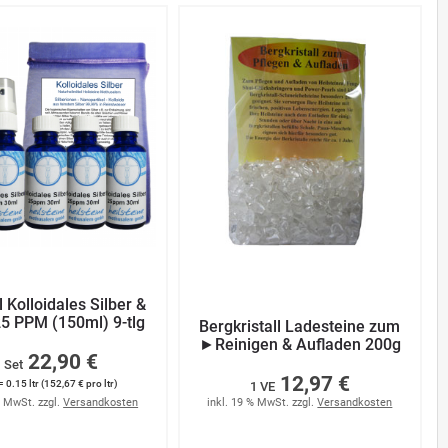
 Kolloidales Silber &
5 PPM (150ml) 9-tlg
Bergkristall Ladesteine zum
►Reinigen & Aufladen 200g
22,90 €
 Set
12,97 €
= 0.15 ltr (152,67 € pro ltr)
1 VE
% MwSt. zzgl.
Versandkosten
inkl. 19 % MwSt. zzgl.
Versandkosten