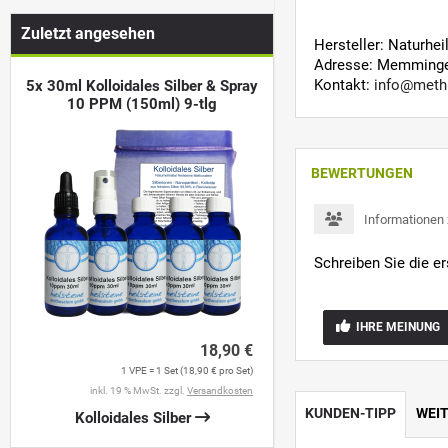
Zuletzt angesehen
Hersteller: Naturhe
Adresse: Memminger
Kontakt:
info@meth
5x 30ml Kolloidales Silber & Spray
10 PPM (150ml) 9-tlg
BEWERTUNGEN
Informationen
Schreiben Sie die e
IHRE MEINUNG
18,90 €
1 VPE = 1 Set (18,90 € pro Set)
inkl. 19 % MwSt. zzgl.
Versandkosten
KUNDEN-TIPP
WEI
Kolloidales Silber