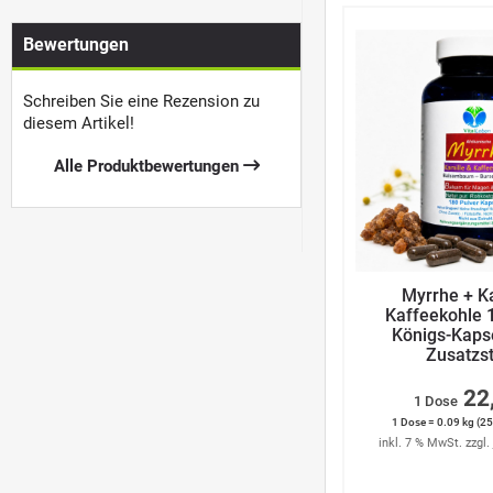
Bewertungen
Schreiben Sie eine Rezension zu
diesem Artikel!
Alle Produktbewertungen
Myrrhe + K
Kaffeekohle 
Königs-Kaps
Zusatzs
22
1 Dose
1 Dose = 0.09 kg (25
inkl. 7 % MwSt. zzgl.