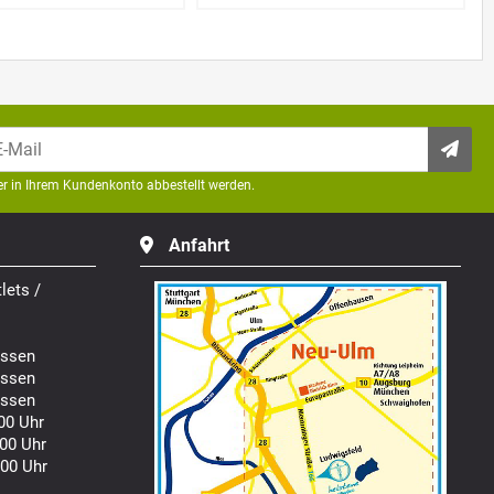
der in Ihrem Kundenkonto abbestellt werden.
Anfahrt
lets /
ssen
ssen
ssen
00 Uhr
00 Uhr
00 Uhr