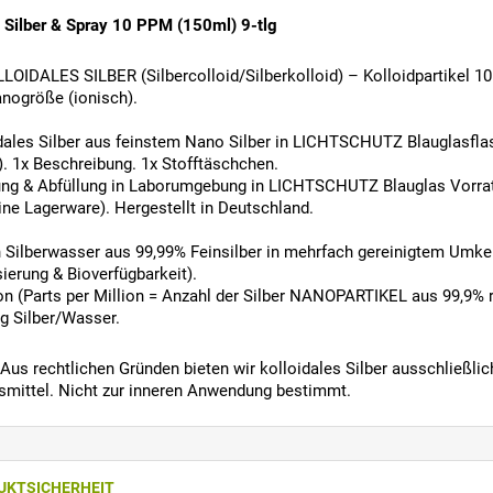
 Silber & Spray 10 PPM (150ml) 9-tlg
LOIDALES SILBER (Silbercolloid/Silberkolloid) – Kolloidpartikel 10 
nogröße (ionisch).
dales Silber aus feinstem Nano Silber in LICHTSCHUTZ Blauglasflas
). 1x Beschreibung. 1x Stofftäschchen.
g & Abfüllung in Laborumgebung in LICHTSCHUTZ Blauglas Vorratsf
ine Lagerware). Hergestellt in Deutschland.
n Silberwasser aus 99,99% Feinsilber in mehrfach gereinigtem Umke
isierung & Bioverfügbarkeit).
on (Parts per Million = Anzahl der Silber NANOPARTIKEL aus 99,9%
 Silber/Wasser.
Aus rechtlichen Gründen bieten wir kolloidales Silber ausschließlic
mittel. Nicht zur inneren Anwendung bestimmt.
UKTSICHERHEIT