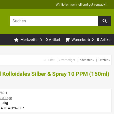
Wir liefern schnell und gut verpackt
Merkzettel
0
Artikel
Warenkorb
0
Artikel
« Erster
|
« vorheriger
|
nächster »
|
Letzter »
 Kolloidales Silber & Spray 10 PPM (150ml)
780-1
2-3 Tage
10 kg
4031491267807