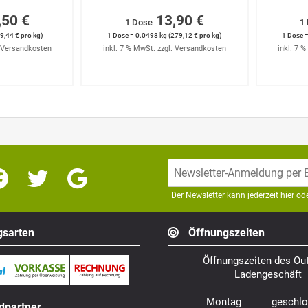
,50 €
13,90 €
1 Dose
1
9,44 € pro kg)
1 Dose = 0.0498 kg (279,12 € pro kg)
1 Dose =
Versandkosten
inkl. 7 % MwSt. zzgl.
Versandkosten
inkl. 7 
Der Newsletter kann jederzeit hier o
sarten
Öffnungszeiten
Öffnungszeiten des Out
Ladengeschäft
Montag geschlo
dpartner