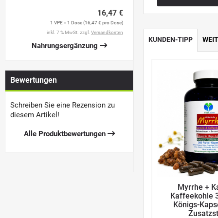
16,47 €
1 VPE = 1 Dose (16,47 € pro Dose)
inkl. 7 % MwSt. zzgl.
Versandkosten
KUNDEN-TIPP
WEI
Nahrungsergänzung
Bewertungen
Schreiben Sie eine Rezension zu
diesem Artikel!
Alle Produktbewertungen
Myrrhe + K
Kaffeekohle 
Königs-Kaps
Zusatzs