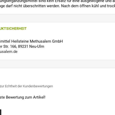
ngsergänzungsmittel sind kein Ersatz für eine ausgewogene und 
ge darf nicht überschritten werden. Nach dem öffnen kühl und troc
UKTSICHERHEIT
ilmittel Heilsteine Methusalem GmbH
 Str. 166, 89231 Neu-Ulm
usalem.de
 zur Echtheit der Kundenbewertungen
rste Bewertung zum Artikel!