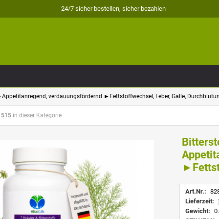
24/7 sicher bestellen, sicher bezahlen
- Appetitanregend, verdauungsfördernd ►Fettstoffwechsel, Leber, Galle, Durchblutu
 515
in dieser Kategorie
Bitters
Appetit
►Fettst
Art.Nr.:
82
Lieferzeit:
Gewicht:
0.