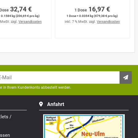
32,74 €
16,97 €
 Dose
1 Dose
 0.1584 kg (206,69 € pro kg)
1 Dose = 0.0354 kg (479,38 € pro kg)
% MwSt. zzgl.
Versandkosten
inkl. 7 % MwSt. zzgl.
Versandkosten
der in Ihrem Kundenkonto abbestellt werden.
Anfahrt
lets /
ssen