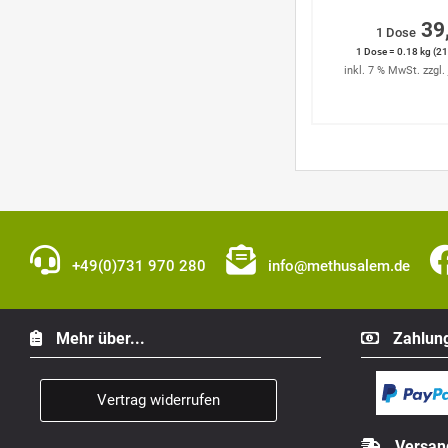
39
1 Dose
1 Dose = 0.18 kg (21
inkl. 7 % MwSt. zzgl.
+49(0)731 970 280
info@methusalem.de
Mehr über...
Zahlung
Vertrag widerrufen
Versan