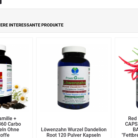
TERE INTERESSANTE PRODUKTE
amille +
Red 
360 Carbo
CAPSA
eln Ohne
Löwenzahn Wurzel Dandelion
B
toffe
Root 120 Pulver Kapseln
"Fettbr