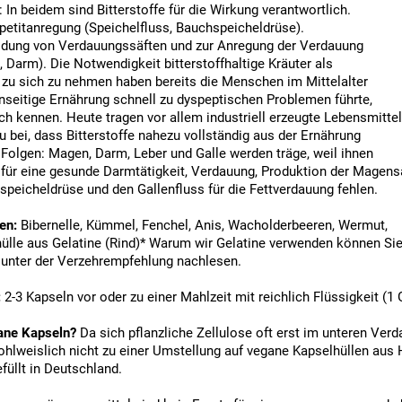
f: In beidem sind Bitterstoffe für die Wirkung verantwortlich.
ppetitanregung (Speichelfluss, Bauchspeicheldrüse).
ildung von Verdauungssäften und zur Anregung der Verdauung
, Darm). Die Notwendigkeit bitterstoffhaltige Kräuter als
zu sich zu nehmen haben bereits die Menschen im Mittelalter
inseitige Ernährung schnell zu dyspeptischen Problemen führte,
ch kennen. Heute tragen vor allem industriell erzeugte Lebensmittel
 bei, dass Bitterstoffe nahezu vollständig aus der Ernährung
Folgen: Magen, Darm, Leber und Galle werden träge, weil ihnen
e für eine gesunde Darmtätigkeit, Verdauung, Produktion der Magens
speicheldrüse und den Gallenfluss für die Fettverdauung fehlen.
en:
Bibernelle, Kümmel, Fenchel, Anis, Wacholderbeeren, Wermut,
ülle aus Gelatine (Rind)* Warum wir Gelatine verwenden können Si
 unter der Verzehrempfehlung nachlesen.
:
2-3 Kapseln vor oder zu einer Mahlzeit mit reichlich Flüssigkeit (
ane Kapseln?
Da sich pflanzliche Zellulose oft erst im unteren Ver
wohlweislich nicht zu einer Umstellung auf vegane Kapselhüllen aus
füllt in Deutschland.