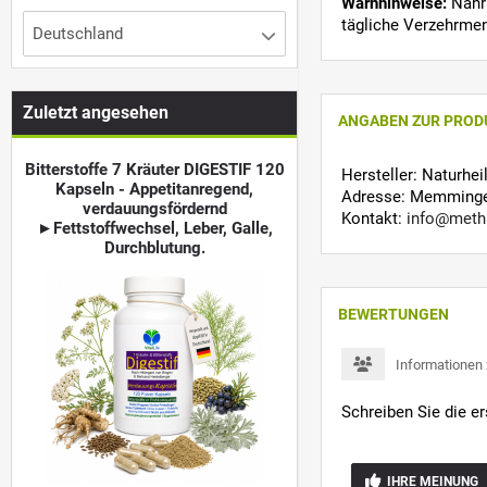
Warnhinweise:
Nahru
tägliche Verzehrmen
Deutschland
Zuletzt angesehen
ANGABEN ZUR PROD
Bitterstoffe 7 Kräuter DIGESTIF 120
Hersteller: Naturhe
Kapseln - Appetitanregend,
Adresse: Memminger
verdauungsfördernd
Kontakt:
info@meth
►Fettstoffwechsel, Leber, Galle,
Durchblutung.
BEWERTUNGEN
Informationen
Schreiben Sie die e
IHRE MEINUNG