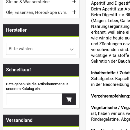
Steine & Wassersteine
Aperitif und Digesti
Beim Aperitif zur A
Öle, Essenzen, Horoskope uvm.
Beim Digestif zur B
(Magen, Leber, Galle
Nahrungsergänzung 
Hersteller
erkannt, weil eine e
wie wir sie heute au
und Züchtungen dazu
Bitte wählen
verschwunden sind. 
wichtige Vitalstoff
Sekretion der Bauch
Schnellkauf
Inhaltsstoffe / Zutat
Schafgarbe. Kapselh
Bitte geben Sie die Artikelnummer aus
in der Beschreibung
unserem Katalog ein.
Verzehrempfehlung
Vegetarische / Veg
ist, haben wir uns 
Rindergelatine. Abge
Versandland