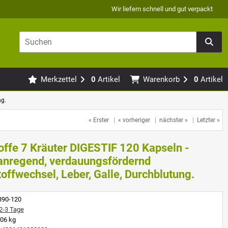
Wir liefern schnell und gut verpackt
Merkzettel
0
Artikel
Warenkorb
0
Artikel
ng.
« Erster
|
« vorheriger
|
nächster »
|
Letzter »
toffe 7 Kräuter DIGESTIF 120 Kapseln -
anregend, verdauungsfördernd
offwechsel, Leber, Galle, Durchblutung.
890-120
2-3 Tage
06 kg