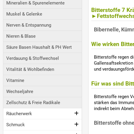
Mineralien & Spurenelemente
Bitterstoffe 7 
Muskel & Gelenke
►Fettstoffwechse
Nerven & Entspannung
Bibernelle, Küm
Nieren & Blase
Wie wirken Bitte
Säure Basen Haushalt & PH Wert
Bitterstoffe regen 
Verdauung & Stoffwechsel
Gallensaftsekretion
und verdauungsförd
Vitalität & Wohlbefinden
Vitamine
Für was sind Bit
Wechseljahre
Bitterstoffe regen 
Zellschutz & Freie Radikale
stärken das Immunsy
indirekt beim Abneh
Räucherwerk
Bitterstoffe ohn
Schmuck