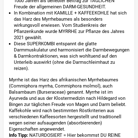
1000 Jahren als beliebter Beitrag zur TÄGLICHEN
Freude der allgemeinen DARM-GESUNDHEIT.
In Kombination mit KAMILLE + KAFFEEKOHLE hat sich
das Harz des Myrrhebaumes als besonders
wirkungsvoll erwiesen. Vom Studienkreis der
Pflanzenkunde wurde MYRRHE zur Pflanze des Jahres
2021 gewählt.
Diese SUPERKOMBI entspannt die glatte
Darmmuskulatur und harmonisiert die Darmbewegungen
& Darmkontraktionen, was sich wohltuend auf den
Unterleib auswirkt (ohne die Darmschleimhaut zu
reizen).
Myrrhe ist das Harz des afrikanischen Myrrhebaumes
(Commiphora myrrha, Commiphora molmol), auch
Balsambaum (Burseraceae) genannt. Myrrhe ist im
Ayurveda und aus der Klostermedizin nach Hildegard von
Bingen zur täglichen Freude von Magen und Darm beliebt.
Kaffekohle wird nach bestimmten Röstkriterien aus
verschiedenen Kaffeesorten hergestellt und traditionell
wegen seiner aufsaugenden (absorbierenden)
Eigenschaften angewendet.
Info Tipp:
NATURDOSIERT = Hier bekommst DU REINE