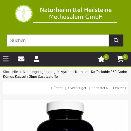
0
0
Startseite
Nahrungsergänzung
Myrrhe + Kamille + Kaffeekohle 360 Carbo
Königs-Kapseln Ohne Zusatzstoffe
« Erster
|
« vorheriger
|
nächster »
|
Letzter »