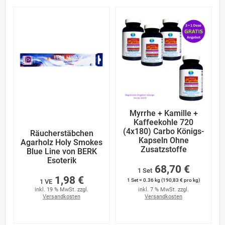
Myrrhe + Kamille +
Kaffeekohle 720
(4x180) Carbo Königs-
Räucherstäbchen
Kapseln Ohne
Agarholz Holy Smokes
Zusatzstoffe
Blue Line von BERK
Esoterik
68,70 €
1 Set
1,98 €
1 Set = 0.36 kg (190,83 € pro kg)
1 VE
inkl. 19 % MwSt. zzgl.
inkl. 7 % MwSt. zzgl.
Versandkosten
Versandkosten