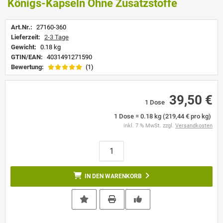
Königs-Kapseln Ohne Zusatzstoffe
Art.Nr.:
27160-360
Lieferzeit:
2-3 Tage
Gewicht:
0.18 kg
GTIN/EAN:
4031491271590
Bewertung:
(1)
39,50 €
1 Dose
1 Dose = 0.18 kg (219,44 € pro kg)
inkl. 7 % MwSt. zzgl.
Versandkosten
IN DEN WARENKORB