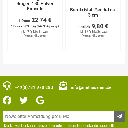
Bingen 180 Pulver
Kapseln
Bergkristall Pendel ca.
3 cm
22,74 €
1 Dose
9,80 €
1 Dose = 0.0936 kg (242,95 € pro kg)
1 Stück
inkl. 7 % MwSt. zzgl.
inkl. 19 % MwSt. zzgl.
Versandkosten
Versandkosten
+49(0)731 970 280
info@methusalem.de
Der Newsletter kann jederzeit hier oder in Ihrem Kundenkonto abbestellt