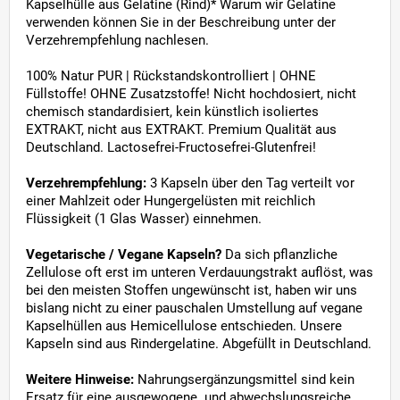
Kapselhülle aus Gelatine (Rind)* Warum wir Gelatine
verwenden können Sie in der Beschreibung unter der
Verzehrempfehlung nachlesen.
100% Natur PUR | Rückstandskontrolliert | OHNE
Füllstoffe! OHNE Zusatzstoffe! Nicht hochdosiert, nicht
chemisch standardisiert, kein künstlich isoliertes
EXTRAKT, nicht aus EXTRAKT. Premium Qualität aus
Deutschland. Lactosefrei-Fructosefrei-Glutenfrei!
Verzehrempfehlung:
3 Kapseln über den Tag verteilt vor
einer Mahlzeit oder Hungergelüsten mit reichlich
Flüssigkeit (1 Glas Wasser) einnehmen.
Vegetarische / Vegane Kapseln?
Da sich pflanzliche
Zellulose oft erst im unteren Verdauungstrakt auflöst, was
bei den meisten Stoffen ungewünscht ist, haben wir uns
bislang nicht zu einer pauschalen Umstellung auf vegane
Kapselhüllen aus Hemicellulose entschieden. Unsere
Kapseln sind aus Rindergelatine. Abgefüllt in Deutschland.
Weitere Hinweise:
Nahrungsergänzungsmittel sind kein
Ersatz für eine ausgewogene und abwechslungsreiche