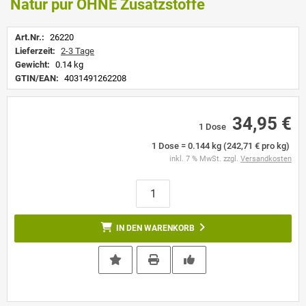
Natur pur OHNE Zusatzstoffe
Art.Nr.:
26220
Lieferzeit:
2-3 Tage
Gewicht:
0.14 kg
GTIN/EAN:
4031491262208
34,95 €
1 Dose
1 Dose = 0.144 kg (242,71 € pro kg)
inkl. 7 % MwSt. zzgl.
Versandkosten
IN DEN WARENKORB