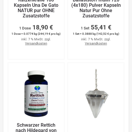
Katzenkralle 180
Ballaststoff Inulin 720
Kapseln Una De Gato
(4x180) Pulver Kapseln
NATUR pur OHNE
Natur Pur Ohne
Zusatzstoffe
Zusatzstoffe
18,90 €
55,41 €
1 Dose
1 Set
1 Dose = 0.0774 kg (244,19 € pro kg)
1 Set = 0.3888 kg (142,52 € pro kg)
inkl. 7 % MwSt. zzgl.
inkl. 7 % MwSt. zzgl.
Versandkosten
Versandkosten
Schwarzer Rettich
nach Hildegard von