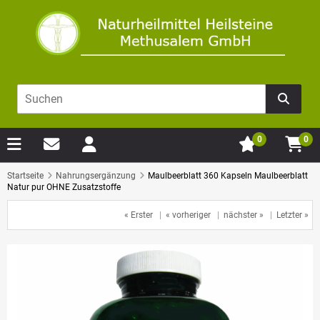
0
0
Startseite
Nahrungsergänzung
Maulbeerblatt 360 Kapseln Maulbeerblatt
Natur pur OHNE Zusatzstoffe
« Erster
|
« vorheriger
|
nächster »
|
Letzter »