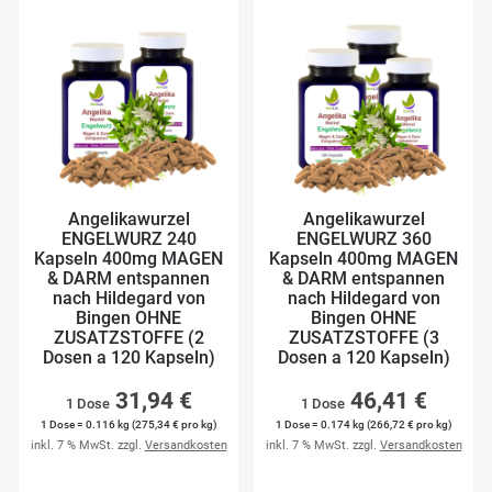
Angelikawurzel
Angelikawurzel
ENGELWURZ 240
ENGELWURZ 360
Kapseln 400mg MAGEN
Kapseln 400mg MAGEN
& DARM entspannen
& DARM entspannen
nach Hildegard von
nach Hildegard von
Bingen OHNE
Bingen OHNE
ZUSATZSTOFFE (2
ZUSATZSTOFFE (3
Dosen a 120 Kapseln)
Dosen a 120 Kapseln)
31,94 €
46,41 €
1 Dose
1 Dose
1 Dose = 0.116 kg (275,34 € pro kg)
1 Dose = 0.174 kg (266,72 € pro kg)
inkl. 7 % MwSt. zzgl.
Versandkosten
inkl. 7 % MwSt. zzgl.
Versandkosten