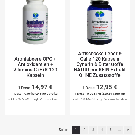
Artischocke Leber &
Aroniabeere OPC +
Galle 120 Kapseln
Antioxidantien +
Cynarin & Bitterstoffe
Vitamine C+E+K 120
NATUR pur KEIN Extrakt
Kapseln
OHNE Zusatzstoffe
14,97 €
12,95 €
1 Dose
1 Dose
1 Dose = 0.06 kg (249,50 € pro kg)
1 Dose = 0.0588 kg (220,24 € pro kg)
inkl. 7 % MwSt. zzgl.
Versandkosten
inkl. 7 % MwSt. zzgl.
Versandkosten
Seiten:
1
2
3
4
5
...