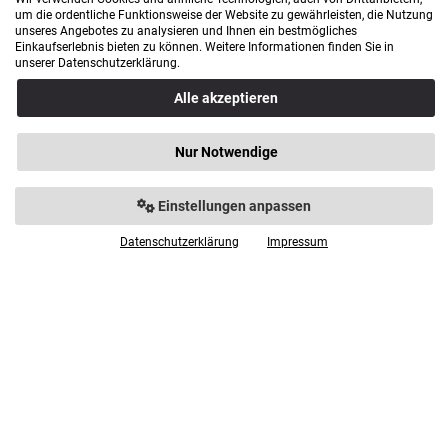
Versandpartner
um die ordentliche Funktionsweise der Website zu gewährleisten, die Nutzung
unseres Angebotes zu analysieren und Ihnen ein bestmögliches
Einkaufserlebnis bieten zu können. Weitere Informationen finden Sie in
unserer Datenschutzerklärung.
Alle akzeptieren
Öffnungszeiten
Nur Notwendige
Öffnungszeiten des Outlets / Ladengeschäft
Einstellungen anpassen
Montag geschlossen
Dienstag geschlossen
Datenschutzerklärung
Impressum
Mittwoch geschlossen
Donnerstag 9.00 - 18.00 Uhr
Freitag 9.00 - 18.00 Uhr
Samstag 9.00 - 14.00 Uhr
Bürozeiten: Mo. - Fr. von 9.00 - 16.00 Uhr
Anfahrt