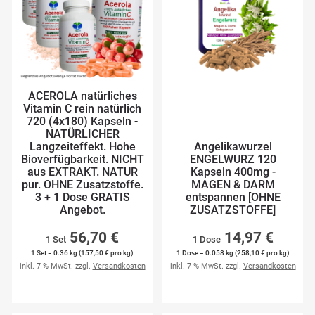
ACEROLA natürliches
Vitamin C rein natürlich
720 (4x180) Kapseln -
NATÜRLICHER
Langzeiteffekt. Hohe
Angelikawurzel
Bioverfügbarkeit. NICHT
ENGELWURZ 120
aus EXTRAKT. NATUR
Kapseln 400mg -
pur. OHNE Zusatzstoffe.
MAGEN & DARM
3 + 1 Dose GRATIS
entspannen [OHNE
Angebot.
ZUSATZSTOFFE]
56,70 €
14,97 €
1 Set
1 Dose
1 Set = 0.36 kg (157,50 € pro kg)
1 Dose = 0.058 kg (258,10 € pro kg)
inkl. 7 % MwSt. zzgl.
Versandkosten
inkl. 7 % MwSt. zzgl.
Versandkosten