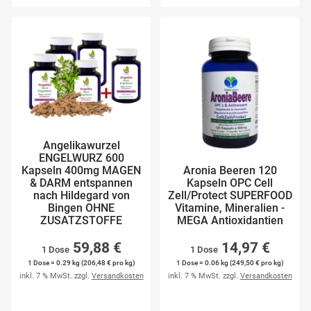
Angelikawurzel
ENGELWURZ 600
Kapseln 400mg MAGEN
Aronia Beeren 120
& DARM entspannen
Kapseln OPC Cell
nach Hildegard von
Zell/Protect SUPERFOOD
Bingen OHNE
Vitamine, Mineralien -
ZUSATZSTOFFE
MEGA Antioxidantien
59,88 €
14,97 €
1 Dose
1 Dose
1 Dose = 0.29 kg (206,48 € pro kg)
1 Dose = 0.06 kg (249,50 € pro kg)
inkl. 7 % MwSt. zzgl.
Versandkosten
inkl. 7 % MwSt. zzgl.
Versandkosten