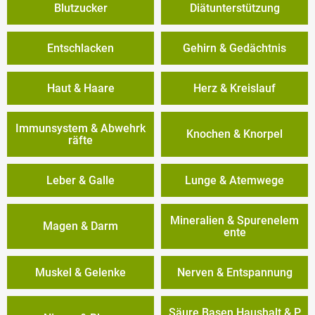
Blutzucker
Diätunterstützung
Entschlacken
Gehirn & Gedächtnis
Haut & Haare
Herz & Kreislauf
Immunsystem & Abwehrk
Knochen & Knorpel
räfte
Leber & Galle
Lunge & Atemwege
Mineralien & Spurenelem
Magen & Darm
ente
Muskel & Gelenke
Nerven & Entspannung
Säure Basen Haushalt & P