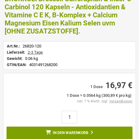
Carbinol 120 Kapseln - Antioxidantien &
Vitamine C E K, B-Komplex + Calcium
Magnesium Eisen Kalium Selen uvm
[OHNE ZUSATZSTOFFE].
Art.Nr.:
26820-120
Lieferzeit:
2-3 Tage
Gewicht:
0.06 kg
GTIN/EAN:
4031491268200
16,97 €
1 Dose
1 Dose = 0.0564 kg (300,89 € pro kg)
inkl. 7 % MwSt. zzgl.
Versandkosten
IN DEN WARENKORB