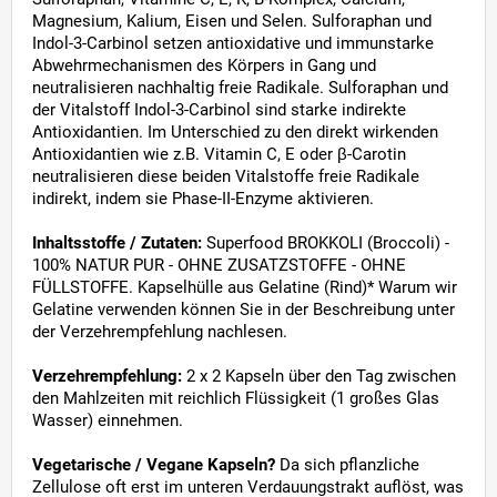
Magnesium, Kalium, Eisen und Selen. Sulforaphan und
Indol-3-Carbinol setzen antioxidative und immunstarke
Abwehrmechanismen des Körpers in Gang und
neutralisieren nachhaltig freie Radikale. Sulforaphan und
der Vitalstoff Indol-3-Carbinol sind starke indirekte
Antioxidantien. Im Unterschied zu den direkt wirkenden
Antioxidantien wie z.B. Vitamin C, E oder β-Carotin
neutralisieren diese beiden Vitalstoffe freie Radikale
indirekt, indem sie Phase-II-Enzyme aktivieren.
Inhaltsstoffe / Zutaten:
Superfood BROKKOLI (Broccoli) -
100% NATUR PUR - OHNE ZUSATZSTOFFE - OHNE
FÜLLSTOFFE. Kapselhülle aus Gelatine (Rind)* Warum wir
Gelatine verwenden können Sie in der Beschreibung unter
der Verzehrempfehlung nachlesen.
Verzehrempfehlung:
2 x 2 Kapseln über den Tag zwischen
den Mahlzeiten mit reichlich Flüssigkeit (1 großes Glas
Wasser) einnehmen.
Vegetarische / Vegane Kapseln?
Da sich pflanzliche
Zellulose oft erst im unteren Verdauungstrakt auflöst, was