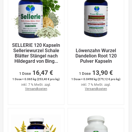
SELLERIE 120 Kapseln
Selleriewurzel Schale
Löwenzahn Wurzel
Blätter Stängel nach
Dandelion Root 120
Hildegard von Bing...
Pulver Kapseln
16,47 €
13,90 €
1 Dose
1 Dose
1 Dose = 0.065 kg (253,40 € pro kg)
1 Dose = 0.0498 kg (279,12 € pro kg)
inkl. 7 % MwSt. zzgl.
inkl. 7 % MwSt. zzgl.
Versandkosten
Versandkosten