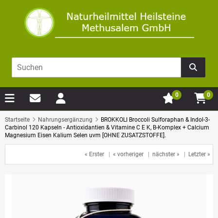
0
0
Startseite
Nahrungsergänzung
BROKKOLI Broccoli Sulforaphan & Indol-3-
Carbinol 120 Kapseln - Antioxidantien & Vitamine C E K, B-Komplex + Calcium
Magnesium Eisen Kalium Selen uvm [OHNE ZUSATZSTOFFE].
« Erster
|
« vorheriger
|
nächster »
|
Letzter »