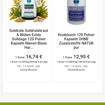
Goldrute Goldrutekraut
& Blüten Echte
Knoblauch 120 Pulver
Solidago 120 Pulver
Kapseln OHNE
Kapseln Nieren Blase
Zusatzstoffe NATUR
Har...
pur
16,74 €
12,95 €
1 Dose
1 Dose
1 Dose = 0.055 kg (304,36 € pro kg)
1 Dose = 0.0684 kg (189,33 € pro kg)
inkl. 7 % MwSt. zzgl.
inkl. 7 % MwSt. zzgl.
Versandkosten
Versandkosten