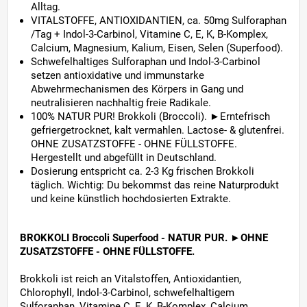
Alltag.
VITALSTOFFE, ANTIOXIDANTIEN, ca. 50mg Sulforaphan
/Tag + Indol-3-Carbinol, Vitamine C, E, K, B-Komplex,
Calcium, Magnesium, Kalium, Eisen, Selen (Superfood).
Schwefelhaltiges Sulforaphan und Indol-3-Carbinol
setzen antioxidative und immunstarke
Abwehrmechanismen des Körpers in Gang und
neutralisieren nachhaltig freie Radikale.
100% NATUR PUR! Brokkoli (Broccoli). ►Erntefrisch
gefriergetrocknet, kalt vermahlen. Lactose- & glutenfrei.
OHNE ZUSATZSTOFFE - OHNE FÜLLSTOFFE.
Hergestellt und abgefüllt in Deutschland.
Dosierung entspricht ca. 2-3 Kg frischen Brokkoli
täglich. Wichtig: Du bekommst das reine Naturprodukt
und keine künstlich hochdosierten Extrakte.
BROKKOLI Broccoli Superfood - NATUR PUR.
►OHNE
ZUSATZSTOFFE - OHNE FÜLLSTOFFE.
Brokkoli ist reich an Vitalstoffen, Antioxidantien,
Chlorophyll, Indol-3-Carbinol, schwefelhaltigem
Sulforaphan, Vitamine C, E, K, B-Komplex, Calcium,