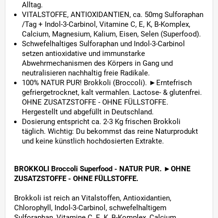
Alltag.
VITALSTOFFE, ANTIOXIDANTIEN, ca. 50mg Sulforaphan
/Tag + Indol-3-Carbinol, Vitamine C, E, K, B-Komplex,
Calcium, Magnesium, Kalium, Eisen, Selen (Superfood).
Schwefelhaltiges Sulforaphan und Indol-3-Carbinol
setzen antioxidative und immunstarke
Abwehrmechanismen des Körpers in Gang und
neutralisieren nachhaltig freie Radikale.
100% NATUR PUR! Brokkoli (Broccoli). ►Erntefrisch
gefriergetrocknet, kalt vermahlen. Lactose- & glutenfrei.
OHNE ZUSATZSTOFFE - OHNE FÜLLSTOFFE.
Hergestellt und abgefüllt in Deutschland.
Dosierung entspricht ca. 2-3 Kg frischen Brokkoli
täglich. Wichtig: Du bekommst das reine Naturprodukt
und keine künstlich hochdosierten Extrakte.
BROKKOLI Broccoli Superfood - NATUR PUR.
►OHNE
ZUSATZSTOFFE - OHNE FÜLLSTOFFE.
Brokkoli ist reich an Vitalstoffen, Antioxidantien,
Chlorophyll, Indol-3-Carbinol, schwefelhaltigem
Sulforaphan, Vitamine C, E, K, B-Komplex, Calcium,