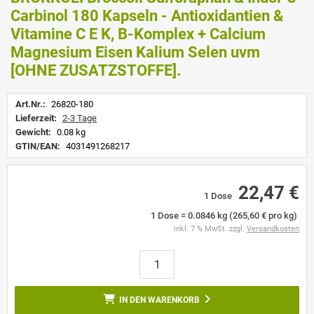
Carbinol 180 Kapseln - Antioxidantien &
Vitamine C E K, B-Komplex + Calcium
Magnesium Eisen Kalium Selen uvm
[OHNE ZUSATZSTOFFE].
Art.Nr.:
26820-180
Lieferzeit:
2-3 Tage
Gewicht:
0.08 kg
GTIN/EAN:
4031491268217
22,47 €
1 Dose
1 Dose = 0.0846 kg (265,60 € pro kg)
inkl. 7 % MwSt. zzgl.
Versandkosten
IN DEN WARENKORB