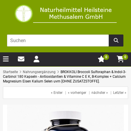
0
0
Startseite
Nahrungsergänzung
BROKKOLI Broccoli Sulforaphan & Indol-3-
Carbinol 180 Kapseln - Antioxidantien & Vitamine C E K, B-Komplex + Calcium
Magnesium Eisen Kalium Selen uvm [OHNE ZUSATZSTOFFE].
« Erster
|
« vorheriger
|
nächster »
|
Letzter »