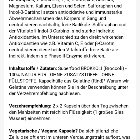
Magnesium, Kalium, Eisen und Selen. Sulforaphan und
Indol-3-Carbinol setzen antioxidative und immunstarke
Abwehrmechanismen des Körpers in Gang und
neutralisieren nachhaltig freie Radikale. Sulforaphan und
der Vitalstoff Indol-3-Carbinol sind starke indirekte
Antioxidantien. Im Unterschied zu den direkt wirkenden
Antioxidantien wie z.B. Vitamin C, E oder β-Carotin
neutralisieren diese beiden Vitalstoffe freie Radikale
indirekt, indem sie Phase-II-Enzyme aktivieren.
Inhaltsstoffe / Zutaten:
Superfood BROKKOLI (Broccoli) -
100% NATUR PUR - OHNE ZUSATZSTOFFE - OHNE
FÜLLSTOFFE. Kapselhülle aus Gelatine (Rind)* Warum wir
Gelatine verwenden können Sie in der Beschreibung unter
der Verzehrempfehlung nachlesen.
Verzehrempfehlung:
2 x 2 Kapseln über den Tag zwischen
den Mahlzeiten mit reichlich Flüssigkeit (1 großes Glas
Wasser) einnehmen.
Vegetarische / Vegane Kapseln?
Da sich pflanzliche
Zellulose oft erst im unteren Verdauungstrakt auflöst, was