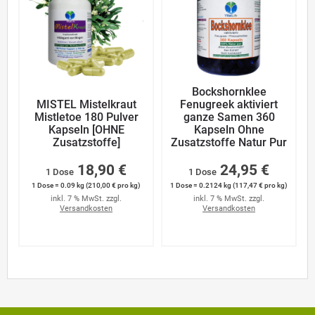
Bockshornklee
MISTEL Mistelkraut
Fenugreek aktiviert
Mistletoe 180 Pulver
ganze Samen 360
Kapseln [OHNE
Kapseln Ohne
Zusatzstoffe]
Zusatzstoffe Natur Pur
18,90 €
24,95 €
1 Dose
1 Dose
1 Dose = 0.09 kg (210,00 € pro kg)
1 Dose = 0.2124 kg (117,47 € pro kg)
inkl. 7 % MwSt. zzgl.
inkl. 7 % MwSt. zzgl.
Versandkosten
Versandkosten