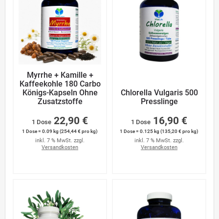
Myrrhe + Kamille +
Kaffeekohle 180 Carbo
Königs-Kapseln Ohne
Chlorella Vulgaris 500
Zusatzstoffe
Presslinge
22,90 €
16,90 €
1 Dose
1 Dose
1 Dose = 0.09 kg (254,44 € pro kg)
1 Dose = 0.125 kg (135,20 € pro kg)
inkl. 7 % MwSt. zzgl.
inkl. 7 % MwSt. zzgl.
Versandkosten
Versandkosten