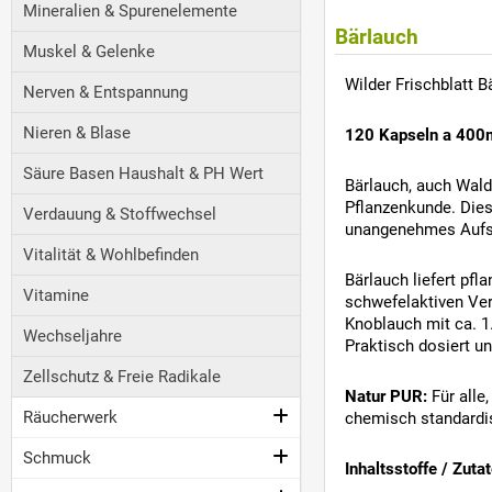
Mineralien & Spurenelemente
Bärlauch
Muskel & Gelenke
Wilder Frischblatt 
Nerven & Entspannung
Nieren & Blase
120 Kapseln a 40
Säure Basen Haushalt & PH Wert
Bärlauch, auch Wald
Pflanzenkunde. Dies
Verdauung & Stoffwechsel
unangenehmes Aufs
Vitalität & Wohlbefinden
Bärlauch liefert pfl
Vitamine
schwefelaktiven Ver
Knoblauch mit ca. 1
Wechseljahre
Praktisch dosiert un
Zellschutz & Freie Radikale
Natur PUR:
Für alle
Räucherwerk
chemisch standardisi
Schmuck
Inhaltsstoffe / Zutat