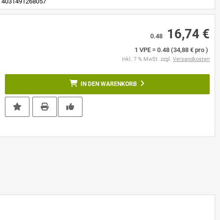
4031491268057
16,74 €
0.48
1 VPE = 0.48 (34,88 € pro )
inkl. 7 % MwSt. zzgl.
Versandkosten
IN DEN WARENKORB