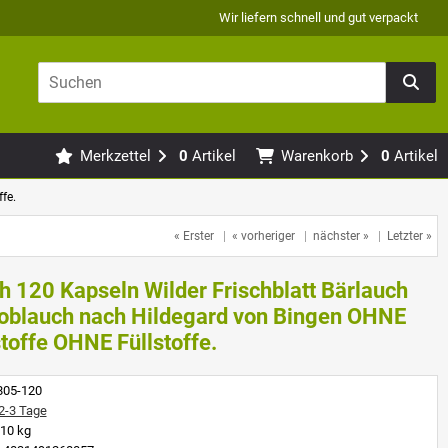
Wir liefern schnell und gut verpackt
Merkzettel
0
Artikel
Warenkorb
0
Artikel
fe.
« Erster
|
« vorheriger
|
nächster »
|
Letzter »
h 120 Kapseln Wilder Frischblatt Bärlauch
oblauch nach Hildegard von Bingen OHNE
toffe OHNE Füllstoffe.
805-120
2-3 Tage
10 kg