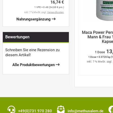
16,74 €
1 VPE = 0.48 (34,88 € pro )
inkl. 7 % MwSt. zzgl.
Versandkosten
Nahrungsergänzung
Maca Power Peru
Bewertungen
Mann & Frau 
Kapse
Schreiben Sie eine Rezension zu
13
1 Dose
diesem Artikel!
1 Dose = 0.0726 kg (1
inkl. 7 % MwSt. zzgl.
Alle Produktbewertungen
+49(0)731 970 280
info@methusalem.de