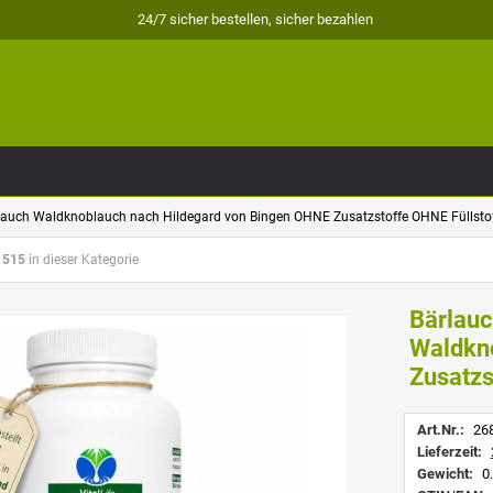
24/7 sicher bestellen, sicher bezahlen
rlauch Waldknoblauch nach Hildegard von Bingen OHNE Zusatzstoffe OHNE Füllstof
 515
in dieser Kategorie
Bärlauc
Waldkn
Zusatzs
Art.Nr.:
26
Lieferzeit:
Gewicht:
0.