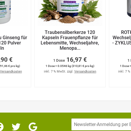
Traubensilberkerze 120
ROTK
 Ginseng für
Kapseln Frauenpflanze für
Wechsel
120 Pulver
Lebensmitte, Wechseljahre,
- ZYKLU
ln
Menopa...
,90 €
16,97 €
1 Dose
1
91,46 € pro kg)
1 Dose = 0.0546 kg (310,81 € pro kg)
1 Dose =
Versandkosten
inkl. 7 % MwSt. zzgl.
Versandkosten
inkl. 7 