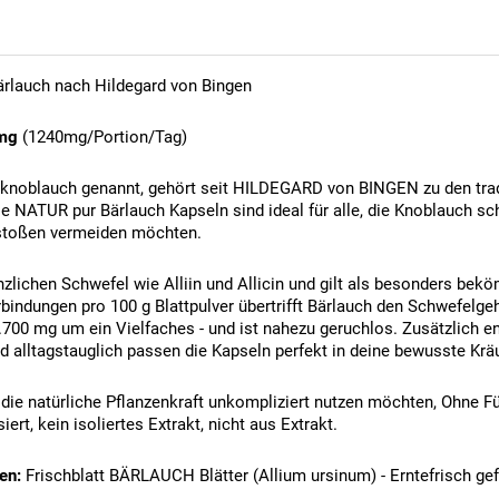
Bärlauch nach Hildegard von Bingen
0mg
(1240mg/Portion/Tag)
knoblauch genannt, gehört seit HILDEGARD von BINGEN zu den tradi
e NATUR pur Bärlauch Kapseln sind ideal für alle, die Knoblauch sc
toßen vermeiden möchten.
anzlichen Schwefel wie Alliin und Allicin und gilt als besonders be
bindungen pro 100 g Blattpulver übertrifft Bärlauch den Schwefelge
.700 mg um ein Vielfaches - und ist nahezu geruchlos. Zusätzlich e
d alltagstauglich passen die Kapseln perfekt in deine bewusste Kräu
, die natürliche Pflanzenkraft unkompliziert nutzen möchten, Ohne Fü
ert, kein isoliertes Extrakt, nicht aus Extrakt.
en:
Frischblatt BÄRLAUCH Blätter (Allium ursinum) - Erntefrisch gefr